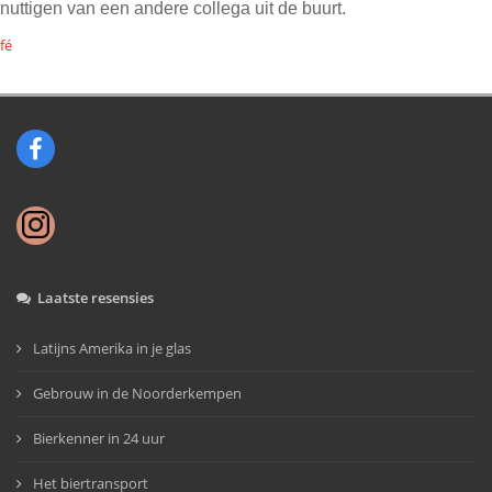
nuttigen van een andere collega uit de buurt.
fé
Laatste resensies
Latijns Amerika in je glas
Gebrouw in de Noorderkempen
Bierkenner in 24 uur
Het biertransport