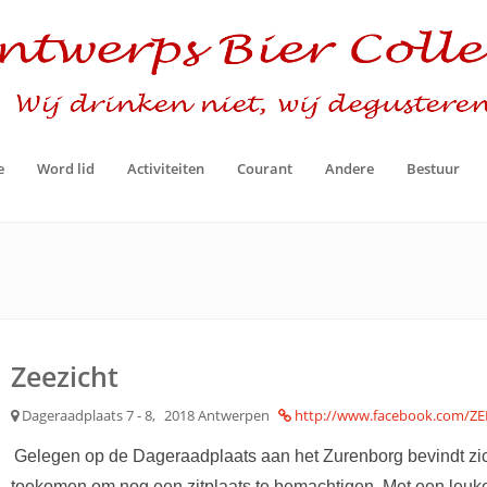
e
Word lid
Activiteiten
Courant
Andere
Bestuur
Zeezicht
Dageraadplaats 7 - 8,
2018 Antwerpen
http://www.facebook.com/ZE
Gelegen op de Dageraadplaats aan het Zurenborg bevindt zic
toekomen om nog een zitplaats te bemachtigen. Met een leuke