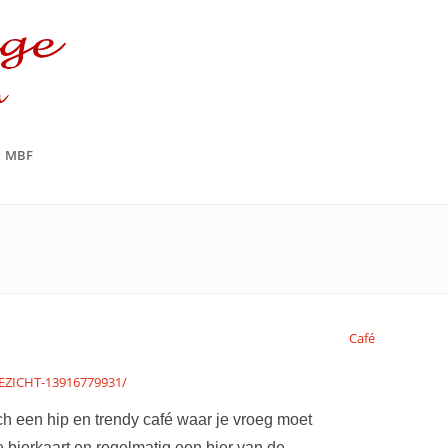
MBF
Café
EZICHT-13916779931/
h een hip en trendy café waar je vroeg moet
 bierkaart en regelmatig een bier van de