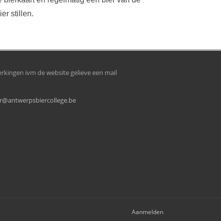
er stillen.
kingen ivm de website gelieve een mail
@antwerpsbiercollege.be
Aanmelden