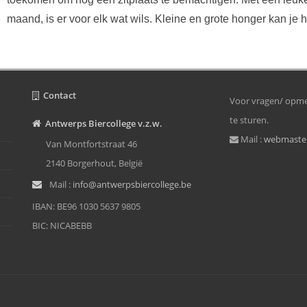
maand, is er voor elk wat wils. Kleine en grote honger kan je hi
Contact
Voor vragen/ opmer
te sturen.
Antwerps Biercollege v.z.w.
Mail :
webmaster
Van Montfortstraat 46
2140 Borgerhout, België
Mail :
info@antwerpsbiercollege.be
IBAN: BE96 1030 5637 9805
BIC: NICABEBB