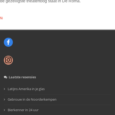
de gezelligste theatertoog staat in De Roma.
fé
Laatste resensies
Latijns Amerika in je glas
Gebrouw in de Noorderkempen
Bierkenner in 24 uur