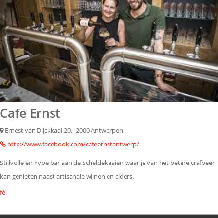
Cafe Ernst
Ernest van Dijckkaai 20,
2000 Antwerpen
http://www.facebook.com/cafeernstantwerp/
Stijlvolle en hype bar aan de Scheldekaaien waar je van het betere crafbeer
kan genieten naast artisanale wijnen en ciders.
fé