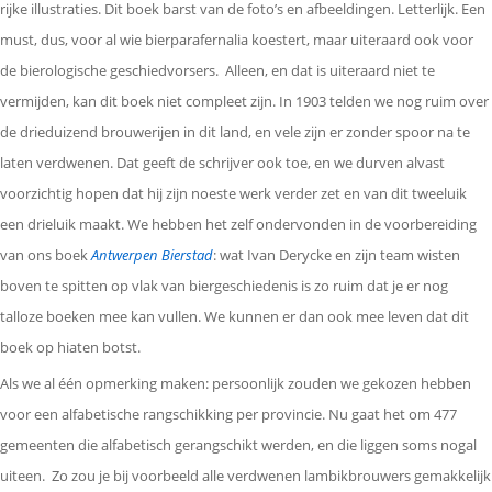
rijke illustraties. Dit boek barst van de foto’s en afbeeldingen. Letterlijk. Een
must, dus, voor al wie bierparafernalia koestert, maar uiteraard ook voor
de bierologische geschiedvorsers. Alleen, en dat is uiteraard niet te
vermijden, kan dit boek niet compleet zijn. In 1903 telden we nog ruim over
de drieduizend brouwerijen in dit land, en vele zijn er zonder spoor na te
laten verdwenen. Dat geeft de schrijver ook toe, en we durven alvast
voorzichtig hopen dat hij zijn noeste werk verder zet en van dit tweeluik
een drieluik maakt. We hebben het zelf ondervonden in de voorbereiding
van ons boek
Antwerpen Bierstad
: wat Ivan Derycke en zijn team wisten
boven te spitten op vlak van biergeschiedenis is zo ruim dat je er nog
talloze boeken mee kan vullen. We kunnen er dan ook mee leven dat dit
boek op hiaten botst.
Als we al één opmerking maken: persoonlijk zouden we gekozen hebben
voor een alfabetische rangschikking per provincie. Nu gaat het om 477
gemeenten die alfabetisch gerangschikt werden, en die liggen soms nogal
uiteen. Zo zou je bij voorbeeld alle verdwenen lambikbrouwers gemakkelijk