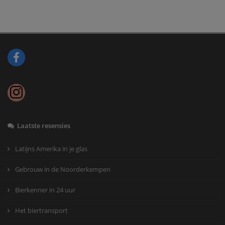
brouwerijbezoek Adept - De Kroon
brouwerijbezoek Adept - De Kroon
Locatie: P+R parking luchtbal
Lees meer...
Laatste resensies
05/09/2026 12:00
lunch bij de Smederij
Latijns Amerika in je glas
lunch bij de Smederij
Gebrouw in de Noorderkempen
Locatie: de Smederij
Lees meer...
Bierkenner in 24 uur
Het biertransport