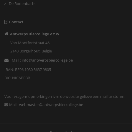
De Rodenbachs
03/10/2026 11:00
Contact
Modeste Bier Festival
Antwerps Biercollege v.z.w.
Modeste Bier Festival
Van Montfortstraat 46
Locatie: brouwerij De Koninck
2140 Borgerhout, België
Lees meer...
Mail :
info@antwerpsbiercollege.be
IBAN: BE96 1030 5637 9805
BIC: NICABEBB
Voor vragen/ opmerkingen ivm de website gelieve een mail te sturen.
Mail :
webmaster@antwerpsbiercollege.be