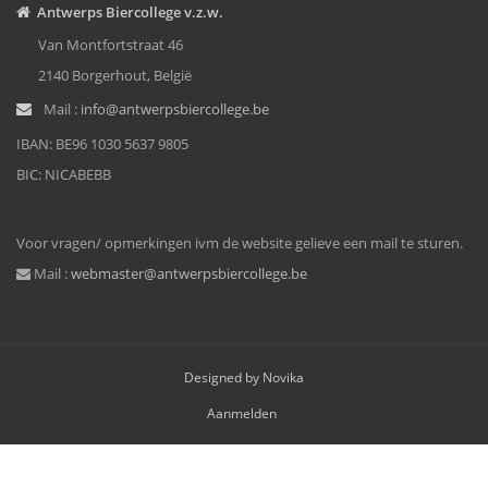
Antwerps Biercollege v.z.w.
Van Montfortstraat 46
2140 Borgerhout, België
Mail :
info@antwerpsbiercollege.be
IBAN: BE96 1030 5637 9805
BIC: NICABEBB
Voor vragen/ opmerkingen ivm de website gelieve een mail te sturen.
Mail :
webmaster@antwerpsbiercollege.be
Designed by Novika
Aanmelden