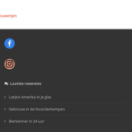
ouwerijen
Laatste resensies
Latijns Amerika in je glas
Gebrouw in de Noorderkempen
Bierkenner in 24 uur