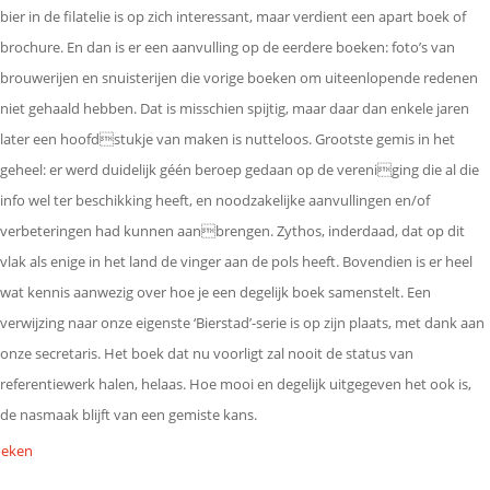
bier in de filatelie is op zich interessant, maar verdient een apart boek of
brochure. En dan is er een aanvulling op de eerdere boeken: foto’s van
brouwerijen en snuisterijen die vorige boeken om uiteenlopende redenen
niet gehaald hebben. Dat is misschien spijtig, maar daar dan enkele jaren
later een hoofdstukje van maken is nutteloos. Grootste gemis in het
geheel: er werd duidelijk géén beroep gedaan op de vereniging die al die
info wel ter beschikking heeft, en noodzakelijke aanvullingen en/of
verbeteringen had kunnen aanbrengen. Zythos, inderdaad, dat op dit
vlak als enige in het land de vinger aan de pols heeft. Bovendien is er heel
wat kennis aanwezig over hoe je een degelijk boek samenstelt. Een
verwijzing naar onze eigenste ‘Bierstad’-serie is op zijn plaats, met dank aan
onze secretaris. Het boek dat nu voorligt zal nooit de status van
referentiewerk halen, helaas. Hoe mooi en degelijk uitgegeven het ook is,
de nasmaak blijft van een gemiste kans.
eken