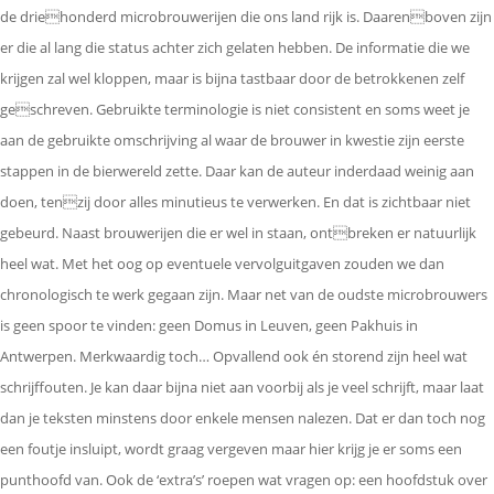
de driehonderd microbrouwerijen die ons land rijk is. Daarenboven zijn
er die al lang die status achter zich gelaten hebben. De informatie die we
krijgen zal wel kloppen, maar is bijna tastbaar door de betrokkenen zelf
geschreven. Gebruikte terminologie is niet consistent en soms weet je
aan de gebruikte omschrijving al waar de brouwer in kwestie zijn eerste
stappen in de bierwereld zette. Daar kan de auteur inderdaad weinig aan
doen, tenzij door alles minutieus te verwerken. En dat is zichtbaar niet
gebeurd. Naast brouwerijen die er wel in staan, ontbreken er natuurlijk
heel wat. Met het oog op eventuele vervolguitgaven zouden we dan
chronologisch te werk gegaan zijn. Maar net van de oudste microbrouwers
is geen spoor te vinden: geen Domus in Leuven, geen Pakhuis in
Antwerpen. Merkwaardig toch… Opvallend ook én storend zijn heel wat
schrijffouten. Je kan daar bijna niet aan voorbij als je veel schrijft, maar laat
dan je teksten minstens door enkele mensen nalezen. Dat er dan toch nog
een foutje insluipt, wordt graag vergeven maar hier krijg je er soms een
punthoofd van. Ook de ‘extra’s’ roepen wat vragen op: een hoofdstuk over